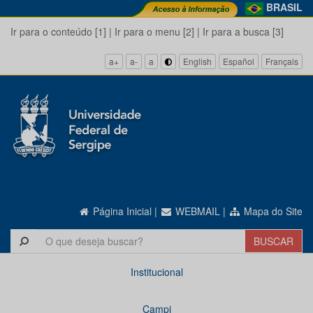
BRASIL
Ir para o conteúdo [1]
|
Ir para o menu [2]
|
Ir para a busca [3]
a+
a-
a
English
Español
Français
Página Inicial
|
WEBMAIL
|
Mapa do Site
Institucional
Campi