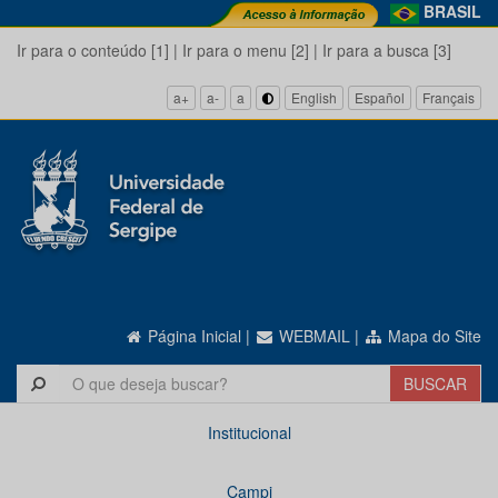
BRASIL
Ir para o conteúdo [1]
|
Ir para o menu [2]
|
Ir para a busca [3]
a+
a-
a
English
Español
Français
Página Inicial
|
WEBMAIL
|
Mapa do Site
Institucional
Campi