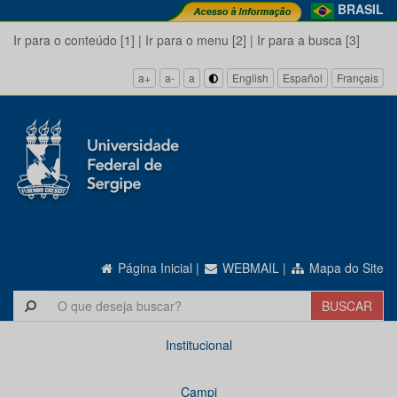
BRASIL
Ir para o conteúdo [1]
|
Ir para o menu [2]
|
Ir para a busca [3]
a+
a-
a
English
Español
Français
Página Inicial
|
WEBMAIL
|
Mapa do Site
Institucional
Campi